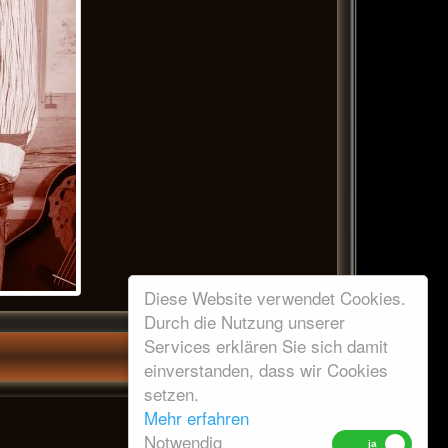
Diese Website verwendet Cookies.
Durch die Nutzung unserer
Services erklären Sie sich damit
einverstanden, dass wir Cookies
setzen.
Mehr erfahren
Notwendig